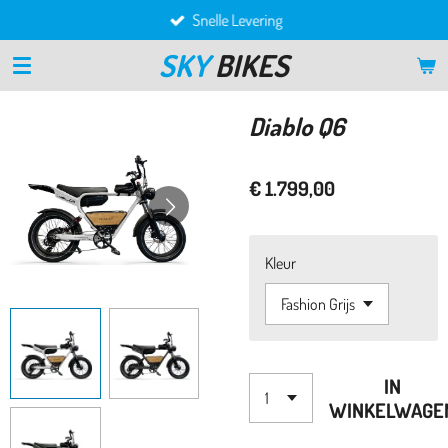
Snelle Levering
Ga
direct
SKY
BIKES
naar
de
hoofdinhoud
Diablo Q6
€ 1.799,00
Kleur
IN
WINKELWAGE