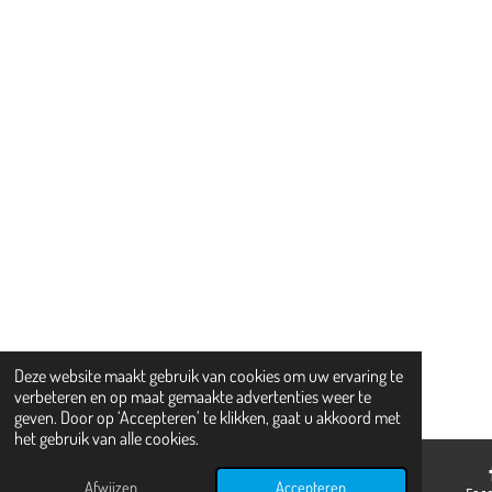
Deze website maakt gebruik van cookies om uw ervaring te
verbeteren en op maat gemaakte advertenties weer te
geven. Door op ‘Accepteren’ te klikken, gaat u akkoord met
het gebruik van alle cookies.
Afwijzen
Accepteren