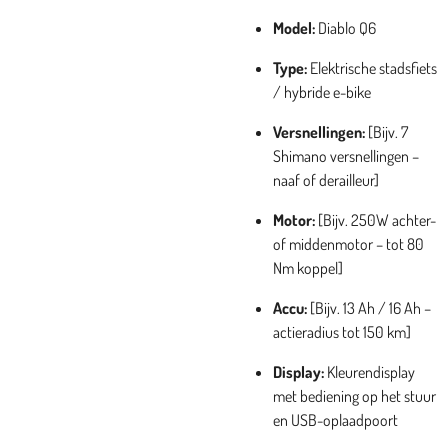
Model:
Diablo Q6
Type:
Elektrische stadsfiets
/ hybride e-bike
Versnellingen:
[Bijv. 7
Shimano versnellingen –
naaf of derailleur]
Motor:
[Bijv. 250W achter-
of middenmotor – tot 80
Nm koppel]
Accu:
[Bijv. 13 Ah / 16 Ah –
actieradius tot 150 km]
Display:
Kleurendisplay
met bediening op het stuur
en USB-oplaadpoort