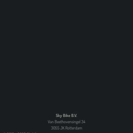
8
3
4
6
4
5
7
s
t
e
r
r
e
n
Sky Bike B.V.
Van Beethovensingel 34
3055 JK Rotterdam