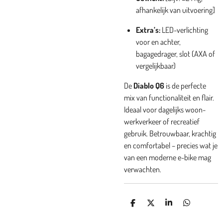
afhankelijk van uitvoering]
Extra’s:
LED-verlichting
voor en achter,
bagagedrager, slot (AXA of
vergelijkbaar)
De
Diablo Q6
is de perfecte
mix van functionaliteit en flair.
Ideaal voor dagelijks woon-
werkverkeer of recreatief
gebruik. Betrouwbaar, krachtig
en comfortabel – precies wat je
van een moderne e-bike mag
verwachten.
D
D
S
D
E
E
H
E
L
E
A
L