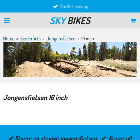
Snelle Levering
Ga
direct
SKY
BIKES
naar
de
hoofdinhoud
Home
»
Kinderfiets
»
Jongensfietsen
»
16 inch
Jongensfietsen 16 inch
✔ Stoere en stevige jongensfietsen ✔ Keuze uit