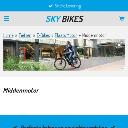
Snelle Levering
Ga
direct
SKY
BIKES
naar
de
hoofdinhoud
Home
»
Fietsen
»
E-Bikes
»
Plaats Motor
»
Middenmotor
Middenmotor
✔ Perfecte balans en gewichtsverdeling ✔