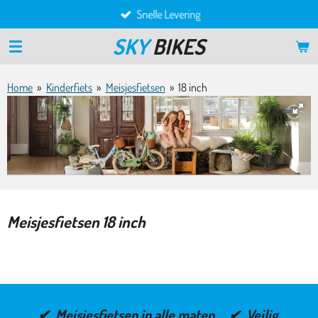
Snelle Levering
Ga
direct
SKY
BIKES
naar
de
hoofdinhoud
Home
»
Kinderfiets
»
Meisjesfietsen
»
18 inch
Meisjesfietsen 18 inch
✔ Meisjesfietsen in alle maten ✔ Veilig,