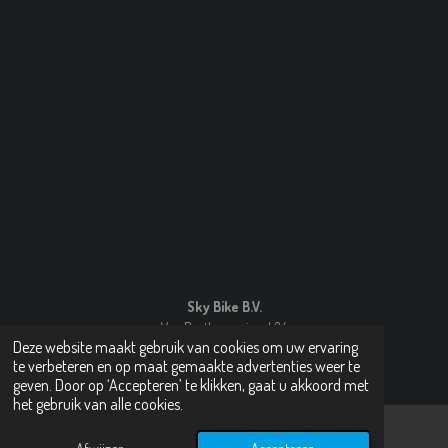
4
5
7
s
t
e
r
r
e
n
Sky Bike B.V.
Van Beethovensingel 34
Deze website maakt gebruik van cookies om uw ervaring
3055 JK Rotterdam
te verbeteren en op maat gemaakte advertenties weer te
© 2010 - 2025 Skybikes
geven. Door op ‘Accepteren’ te klikken, gaat u akkoord met
het gebruik van alle cookies.