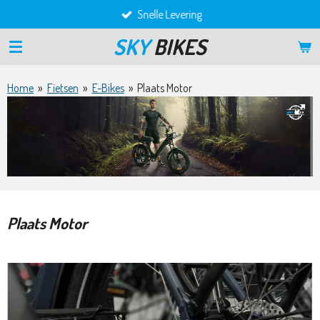
Snelle Levering
Ga
direct
SKY
BIKES
naar
de
hoofdinhoud
Home
»
Fietsen
»
E-Bikes
»
Plaats Motor
Plaats Motor