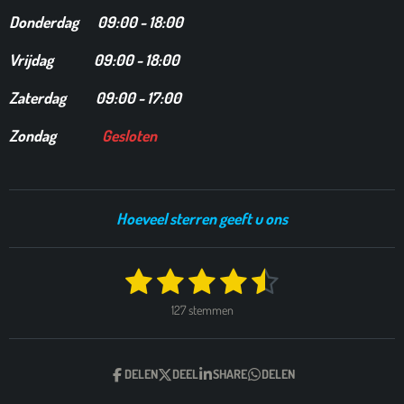
Donderdag 09:00 - 18:00
Vrijdag 09:00 - 18:00
Zaterdag 09:00 - 17:00
Zondag
Gesloten
Hoeveel sterren geeft u ons
1
2
3
4
5
S
R
t
a
s
s
s
s
s
e
127 stemmen
t
m
t
t
t
t
t
i
m
e
n
e
e
e
e
e
n
g
DELEN
DEEL
SHARE
DELEN
r
r
r
r
r
: