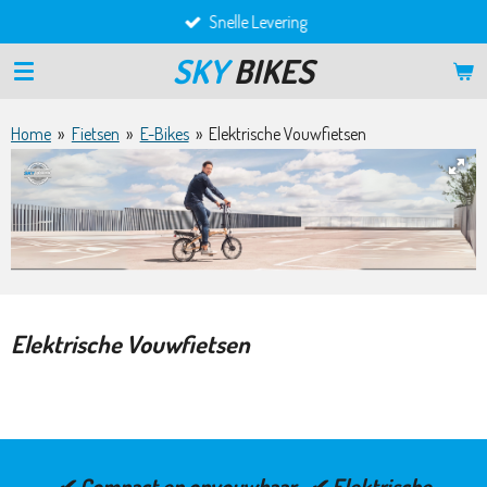
Snelle Levering
Ga
direct
SKY
BIKES
naar
de
hoofdinhoud
Home
»
Fietsen
»
E-Bikes
»
Elektrische Vouwfietsen
Elektrische Vouwfietsen
✔ Compact en opvouwbaar ✔ Elektrische