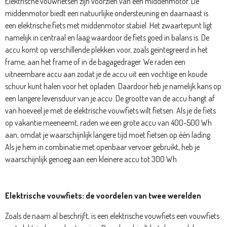
Elektrische vouwfietsen zijn voorzien van een middenmotor. De
middenmotor biedt een natuurlijke ondersteuning en daarnaast is
een
elektrische fiets met middenmotor
stabiel. Het zwaartepunt ligt
namelijk in centraal en laag waardoor de fiets goed in balans is. De
accu komt op verschillende plekken voor, zoals
geïntegreerd in het
frame
, aan het frame of in de bagagedrager. We raden een
uitneembare accu aan zodat je de accu uit een vochtige en koude
schuur kunt halen voor het opladen. Daardoor heb je namelijk kans op
een langere levensduur van je accu. De grootte van de accu hangt af
van hoeveel je met de elektrische vouwfiets wilt fietsen. Als je de fiets
op vakantie meeneemt, raden we een grote accu van 400-500 Wh
aan, omdat je waarschijnlijk langere tijd moet fietsen op één lading.
Als je hem in combinatie met openbaar vervoer gebruikt, heb je
waarschijnlijk genoeg aan een kleinere accu tot 300 Wh.
Elektrische vouwfiets: de voordelen van twee werelden
Zoals de naam al beschrijft, is een elektrische vouwfiets een vouwfiets