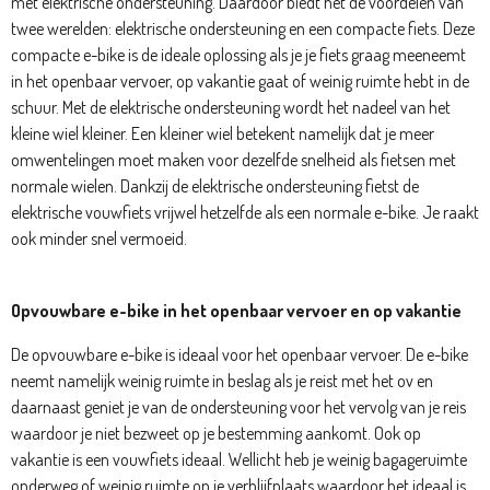
met elektrische ondersteuning. Daardoor biedt het de voordelen van
twee werelden: elektrische ondersteuning en een compacte fiets. Deze
compacte e-bike is de ideale oplossing als je je fiets graag meeneemt
in het openbaar vervoer, op vakantie gaat of weinig ruimte hebt in de
schuur. Met de elektrische ondersteuning wordt het nadeel van het
kleine wiel kleiner. Een kleiner wiel betekent namelijk dat je meer
omwentelingen moet maken voor dezelfde snelheid als fietsen met
normale wielen. Dankzij de elektrische ondersteuning fietst de
elektrische vouwfiets vrijwel hetzelfde als een normale e-bike. Je raakt
ook minder snel vermoeid.
Opvouwbare e-bike in het openbaar vervoer en op vakantie
De opvouwbare e-bike is ideaal voor het openbaar vervoer. De e-bike
neemt namelijk weinig ruimte in beslag als je reist met het ov en
daarnaast geniet je van de ondersteuning voor het vervolg van je reis
waardoor je niet bezweet op je bestemming aankomt. Ook op
vakantie is een vouwfiets ideaal. Wellicht heb je weinig bagageruimte
onderweg of weinig ruimte op je verblijfplaats waardoor het ideaal is