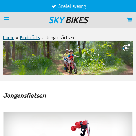
Snelle Levering
Ga
direct
SKY
BIKES
naar
de
hoofdinhoud
Home
»
Kinderfiets
»
Jongensfietsen
Jongensfietsen