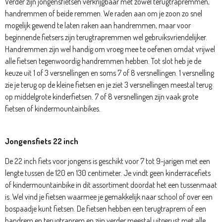
Verder zijn jongensfietsen verkrijgbaar met zowel terugtrapremmen,
handremmen of beide remmen. We raden aan om je zoon zo snel
mogelijk gewend te laten raken aan handremmen, maar voor
beginnende fietsers zijn terugtrapremmen wel gebruiksvriendelijker.
Handremmen zijn wel handig om vroeg mee te oefenen omdat vrijwel
alle fietsen tegenwoordig handremmen hebben. Tot slot heb je de
keuze uit 1 of 3 versnellingen en soms 7 of 8 versnellingen. 1 versnelling
zie je terug op de kleine fietsen en je ziet 3 versnellingen meestal terug
op middelgrote kinderfietsen. 7 of 8 versnellingen zijn vaak grote
fietsen of kindermountainbikes.
Jongensfiets 22 inch
De 22 inch fiets voor jongens is geschikt voor 7 tot 9-jarigen met een
lengte tussen de 120 en 130 centimeter. Je vindt geen kinderracefiets
of kindermountainbike in dit assortiment doordat het een tussenmaat
is. Wel vind je fietsen waarmee je gemakkelijk naar school of over een
bospaadje kunt fietsen. De fietsen hebben een terugtraprem of een
handrem en terugtraprem en zijn verder meestal uitgerust met alle