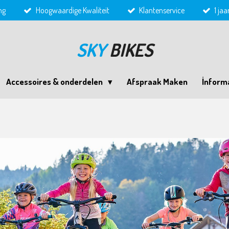
ng
Hoogwaardige Kwaliteit
Klantenservice
1 ja
SKY
BIKES
Accessoires & onderdelen
Afspraak Maken
İnform