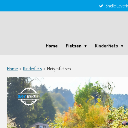
Snelle Leveri
Ga
direct
naar
de
hoofdinhoud
Home
Fietsen
Kinderfiets
Home
»
Kinderfiets
»
Meisjesfietsen