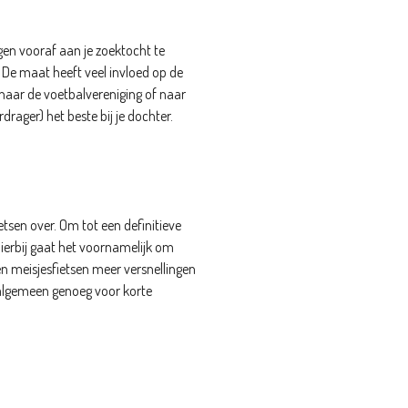
ngen vooraf aan je zoektocht te
. De maat heeft veel invloed op de
es naar de voetbalvereniging of naar
drager) het beste bij je dochter.
etsen over. Om tot een definitieve
Hierbij gaat het voornamelijk om
gen meisjesfietsen meer versnellingen
t algemeen genoeg voor korte