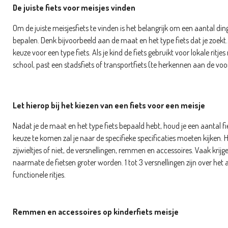
De juiste fiets voor meisjes vinden
Om de juiste meisjesfiets te vinden is het belangrijk om een aantal di
bepalen. Denk bijvoorbeeld aan de maat en het type fiets dat je zoekt
keuze voor een type fiets. Als je kind de fiets gebruikt voor lokale ritj
school, past een stadsfiets of transportfiets (te herkennen aan de voor
Let hierop bij het kiezen van een fiets voor een meisje
Nadat je de maat en het type fiets bepaald hebt, houd je een aantal fi
keuze te komen zal je naar de specifieke specificaties moeten kijken. 
zijwieltjes of niet, de versnellingen, remmen en accessoires. Vaak krij
naarmate de fietsen groter worden. 1 tot 3 versnellingen zijn over he
functionele ritjes.
Remmen en accessoires op kinderfiets meisje