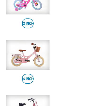
12
INCH
14 INCH