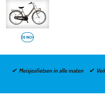
26 INCH
✔ Meisjesfietsen in alle maten ✔ Veil