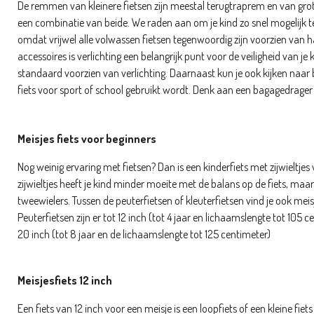
De remmen van kleinere fietsen zijn meestal terugtraprem en van gro
een combinatie van beide. We raden aan om je kind zo snel mogelijk
omdat vrijwel alle volwassen fietsen tegenwoordig zijn voorzien van
accessoires is verlichting een belangrijk punt voor de veiligheid van je ki
standaard voorzien van verlichting. Daarnaast kun je ook kijken naar
fiets voor sport of school gebruikt wordt. Denk aan een bagagedrager
Meisjes fiets voor beginners
Nog weinig ervaring met fietsen? Dan is een kinderfiets met zijwieltjes 
zijwieltjes heeft je kind minder moeite met de balans op de fiets, m
tweewielers. Tussen de peuterfietsen of kleuterfietsen vind je ook meisj
Peuterfietsen zijn er tot 12 inch (tot 4 jaar en lichaamslengte tot 105 ce
20 inch (tot 8 jaar en de lichaamslengte tot 125 centimeter)
Meisjesfiets 12 inch
Een fiets van 12 inch voor een meisje is een loopfiets of een kleine fiets