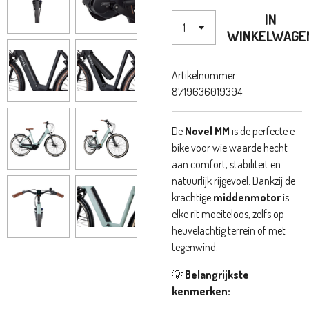
IN
WINKELWAGE
Artikelnummer:
8719636019394
De
Novel MM
is de perfecte e-
bike voor wie waarde hecht
aan comfort, stabiliteit en
natuurlijk rijgevoel. Dankzij de
krachtige
middenmotor
is
elke rit moeiteloos, zelfs op
heuvelachtig terrein of met
tegenwind.
💡
Belangrijkste
kenmerken: