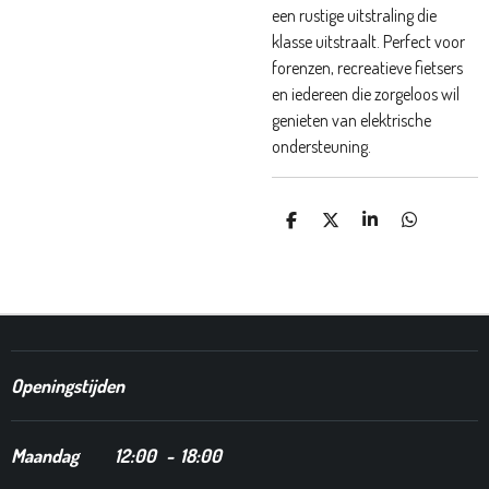
een rustige uitstraling die
klasse uitstraalt. Perfect voor
forenzen, recreatieve fietsers
en iedereen die zorgeloos wil
genieten van elektrische
ondersteuning.
D
D
S
D
E
E
H
E
L
E
A
L
E
L
R
E
N
E
N
Openingstijden
Maandag
12
:00 - 18:00