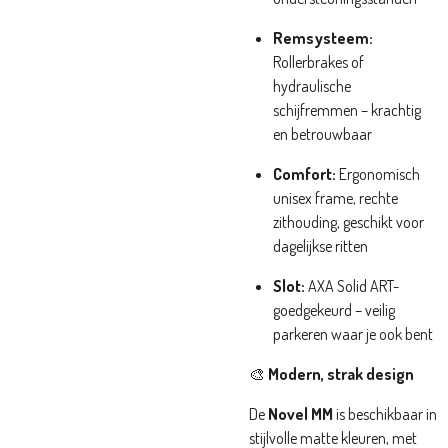
Remsysteem:
Rollerbrakes of
hydraulische
schijfremmen – krachtig
en betrouwbaar
Comfort:
Ergonomisch
unisex frame, rechte
zithouding, geschikt voor
dagelijkse ritten
Slot:
AXA Solid ART-
goedgekeurd – veilig
parkeren waar je ook bent
🎨
Modern, strak design
De
Novel MM
is beschikbaar in
stijlvolle matte kleuren, met