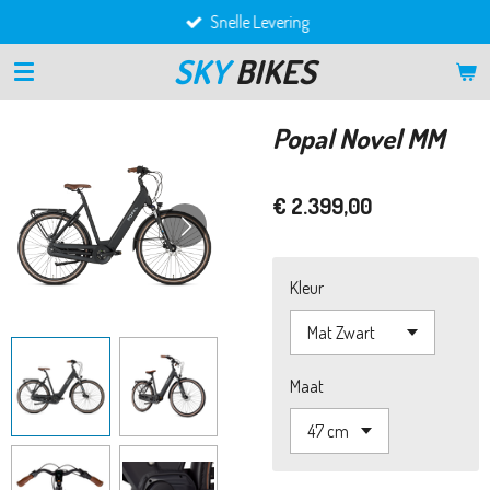
Snelle Levering
Ga
direct
SKY
BIKES
naar
de
hoofdinhoud
Popal Novel MM
€ 2.399,00
Kleur
Maat