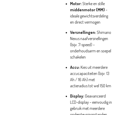
Motor:
Sterke en stille
middenmotor (MM)
–
ideale gewichtsverdeling
en direct vermogen
Versnellingen:
Shimano
Nexus naafversnellingen
(bijv. 7-speed) –
onderhoudsarm en soepel
schakelen
Accu:
Kies uit meerdere
accucapaciteiten (bijv. 13
Ah / 16 Ah) met
actieradius tot wel 150 km
Display:
Geavanceerd
LCD-display – eenvoudig in
gebruik met meerdere
ondersteuningsstanden