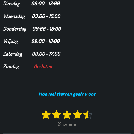
Dinsdag
09:00 - 18:00
Woensdag 09:00 - 18:00
Donderdag 09:00 - 18:00
Vrijdag 09:00 - 18:00
Zaterdag 09:00 - 17:00
Zondag
Gesloten
Hoeveel sterren geeft u ons
1
2
3
4
5
S
R
t
a
s
s
s
s
s
e
127 stemmen
t
m
t
t
t
t
t
i
m