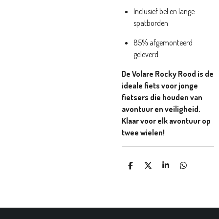
Inclusief bel en lange
spatborden
85% afgemonteerd
geleverd
De Volare Rocky Rood is de
ideale fiets voor jonge
fietsers die houden van
avontuur en veiligheid.
Klaar voor elk avontuur op
twee wielen!
D
D
S
D
E
E
H
E
L
E
A
L
E
L
R
E
N
E
N