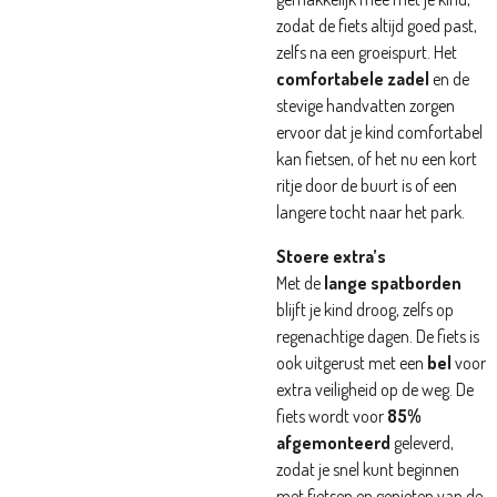
zodat de fiets altijd goed past,
zelfs na een groeispurt. Het
comfortabele zadel
en de
stevige handvatten zorgen
ervoor dat je kind comfortabel
kan fietsen, of het nu een kort
ritje door de buurt is of een
langere tocht naar het park.
Stoere extra’s
Met de
lange spatborden
blijft je kind droog, zelfs op
regenachtige dagen. De fiets is
ook uitgerust met een
bel
voor
extra veiligheid op de weg. De
fiets wordt voor
85%
afgemonteerd
geleverd,
zodat je snel kunt beginnen
met fietsen en genieten van de