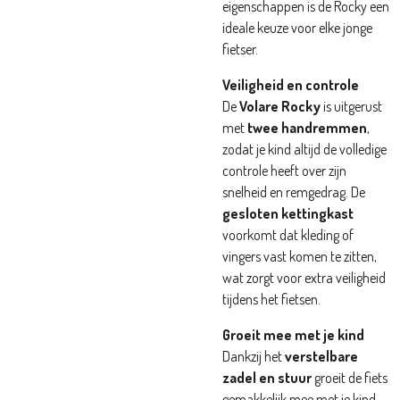
eigenschappen is de Rocky een
ideale keuze voor elke jonge
fietser.
Veiligheid en controle
De
Volare Rocky
is uitgerust
met
twee handremmen
,
zodat je kind altijd de volledige
controle heeft over zijn
snelheid en remgedrag. De
gesloten kettingkast
voorkomt dat kleding of
vingers vast komen te zitten,
wat zorgt voor extra veiligheid
tijdens het fietsen.
Groeit mee met je kind
Dankzij het
verstelbare
zadel en stuur
groeit de fiets
gemakkelijk mee met je kind,