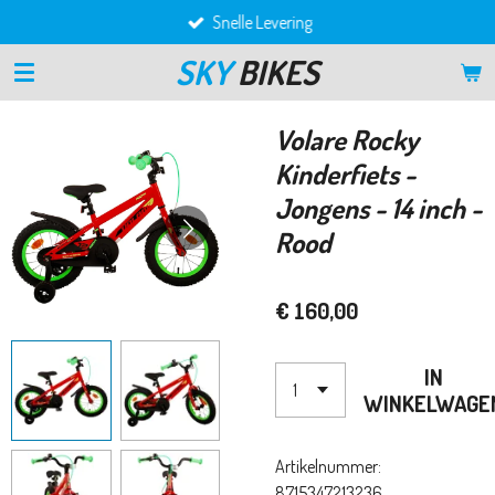
Snelle Levering
Ga
direct
SKY
BIKES
naar
de
hoofdinhoud
Volare Rocky
Kinderfiets -
Jongens - 14 inch -
Rood
€ 160,00
IN
WINKELWAGE
Artikelnummer:
8715347213236