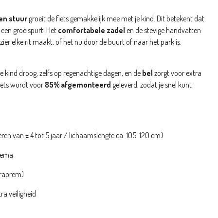
en stuur
groeit de fiets gemakkelijk mee met je kind. Dit betekent dat
a een groeispurt! Het
comfortabele zadel
en de stevige handvatten
ier elke rit maakt, of het nu door de buurt of naar het park is.
 kind droog, zelfs op regenachtige dagen, en de
bel
zorgt voor extra
 fiets wordt voor
85% afgemonteerd
geleverd, zodat je snel kunt
eren van ± 4 tot 5 jaar / lichaamslengte ca. 105-120 cm)
hema
raprem)
ra veiligheid