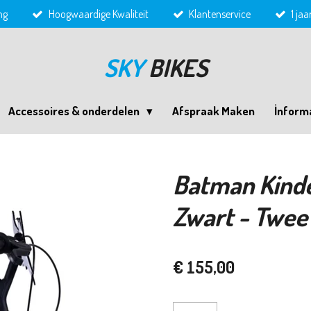
ng
Hoogwaardige Kwaliteit
Klantenservice
1 ja
SKY
BIKES
Accessoires & onderdelen
Afspraak Maken
İnform
Batman Kinder
Zwart - Twe
€ 155,00