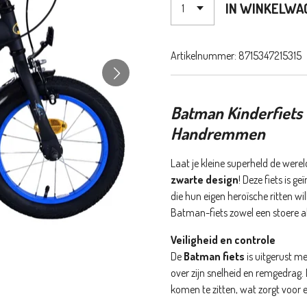
IN WINKELWA
Artikelnummer:
8715347215315
Batman Kinderfiets 
Handremmen
Laat je kleine superheld de wer
zwarte design
! Deze fiets is 
die hun eigen heroïsche ritten w
Batman-fiets zowel een stoere als
Veiligheid en controle
De
Batman fiets
is uitgerust m
over zijn snelheid en remgedrag.
komen te zitten, wat zorgt voor 