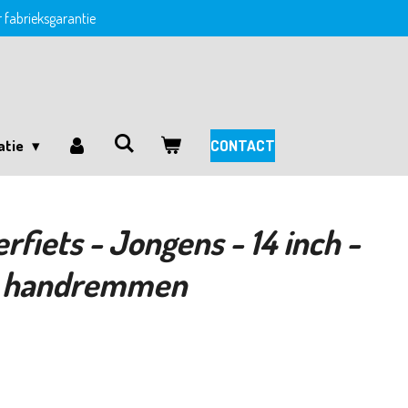
ar fabrieksgarantie
atie
CONTACT
fiets - Jongens - 14 inch -
e handremmen