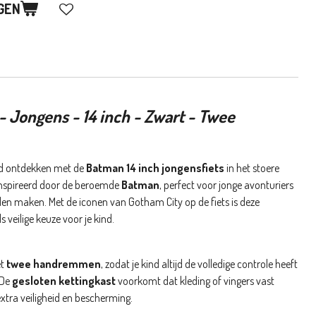
GEN
- Jongens - 14 inch - Zwart - Twee
eld ontdekken met de
Batman 14 inch jongensfiets
in het stoere
geïnspireerd door de beroemde
Batman
, perfect voor jonge avonturiers
illen maken. Met de iconen van Gotham City op de fiets is deze
 veilige keuze voor je kind.
et
twee handremmen
, zodat je kind altijd de volledige controle heeft
 De
gesloten kettingkast
voorkomt dat kleding of vingers vast
extra veiligheid en bescherming.