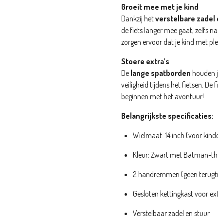
Groeit mee met je kind
Dankzij het
verstelbare zadel 
de fiets langer mee gaat, zelfs n
zorgen ervoor dat je kind met plez
Stoere extra’s
De
lange spatborden
houden je
veiligheid tijdens het fietsen. De
beginnen met het avontuur!
Belangrijkste specificaties:
Wielmaat: 14 inch (voor kind
Kleur: Zwart met Batman-t
2 handremmen (geen terugt
Gesloten kettingkast voor ext
Verstelbaar zadel en stuur