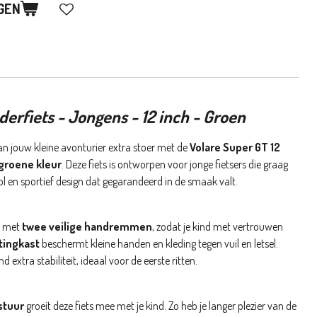
GEN
erfiets - Jongens - 12 inch - Groen
an jouw kleine avonturier extra stoer met de
Volare Super GT 12
groene kleur
. Deze fiets is ontworpen voor jonge fietsers die graag
ol en sportief design dat gegarandeerd in de smaak valt.
t met
twee veilige handremmen
, zodat je kind met vertrouwen
tingkast
beschermt kleine handen en kleding tegen vuil en letsel.
nd extra stabiliteit, ideaal voor de eerste ritten.
stuur
groeit deze fiets mee met je kind. Zo heb je langer plezier van de