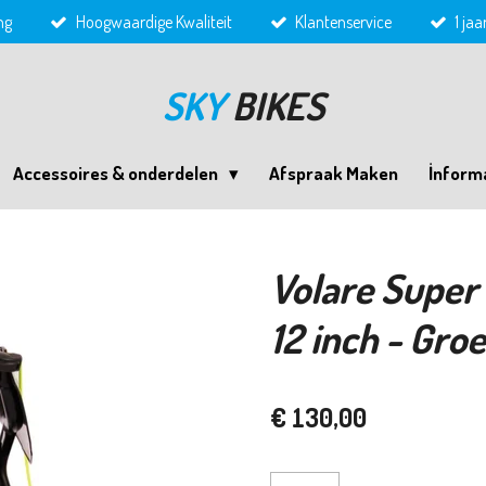
ng
Hoogwaardige Kwaliteit
Klantenservice
1 ja
SKY
BIKES
Accessoires & onderdelen
Afspraak Maken
İnform
Volare Super 
12 inch - Gro
€ 130,00