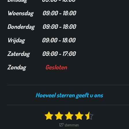
Woensdag 09:00 - 18:00
Donderdag 09:00 - 18:00
Vrijdag 09:00 - 18:00
Zaterdag 09:00 - 17:00
Zondag
Gesloten
Hoeveel sterren geeft u ons
1
2
3
4
5
S
R
t
a
s
s
s
s
s
e
127 stemmen
t
m