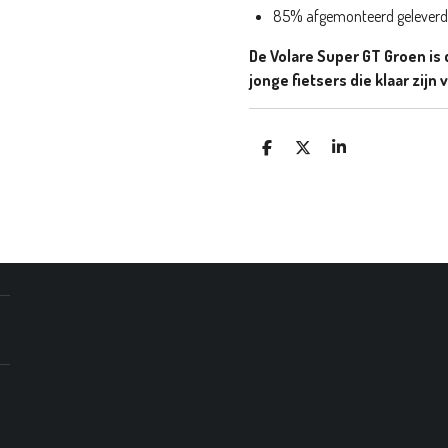
85% afgemonteerd geleverd
De Volare Super GT Groen is 
jonge fietsers die klaar zij
D
D
S
E
E
H
L
E
A
E
L
R
N
E