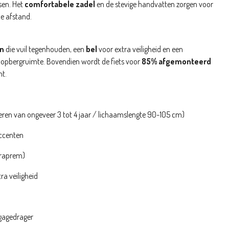
ssen. Het
comfortabele zadel
en de stevige handvatten zorgen voor
e afstand.
en
die vuil tegenhouden, een
bel
voor extra veiligheid en een
 opbergruimte. Bovendien wordt de fiets voor
85% afgemonteerd
nt.
eren van ongeveer 3 tot 4 jaar / lichaamslengte 90-105 cm)
accenten
raprem)
ra veiligheid
bagagedrager