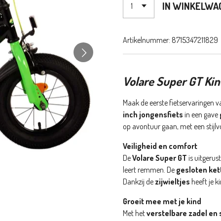
IN WINKELWA
Artikelnummer:
8715347211829
Volare Super GT Kind
Maak de eerste fietservaringen v
inch jongensfiets
in een gave
op avontuur gaan, met een stijlv
Veiligheid en comfort
De
Volare Super GT
is uitgerus
leert remmen. De
gesloten ket
Dankzij de
zijwieltjes
heeft je ki
Groeit mee met je kind
Met het
verstelbare zadel en 