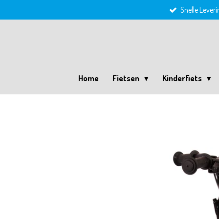
Snelle Leveri
Ga
direct
naar
de
hoofdinhoud
Home
Fietsen
Kinderfiets