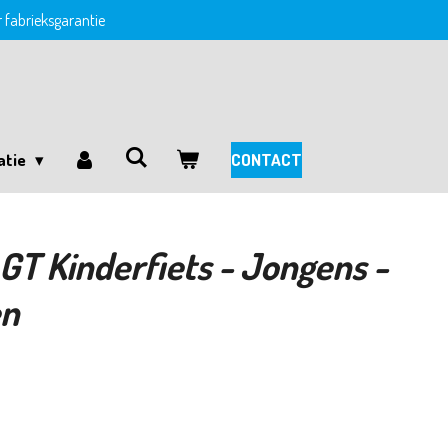
ar fabrieksgarantie
atie
CONTACT
GT Kinderfiets - Jongens -
en