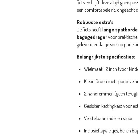
fiets en blijft deze altijd goed pa
een comfortabele rit, ongeacht d
Robuuste extra’s
De fiets heeft
lange spatbord
bagagedrager
voor praktische
geleverd, zodat je snel op pad ku
Belangrijkste specificaties:
Wielmaat: 12 inch (voor kind
Kleur: Groen met sportieve 
2 handremmen (geen terugt
Gesloten kettingkast voor ext
Verstelbaar zadel en stuur
Inclusief zijwieltjes, bel en 