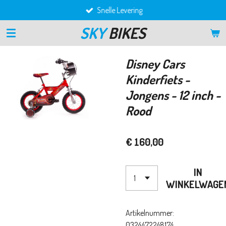
Snelle Levering
Ga
direct
SKY
BIKES
naar
de
hoofdinhoud
Disney Cars
Kinderfiets -
Jongens - 12 inch -
Rood
€ 160,00
IN
WINKELWAGE
Artikelnummer:
0324472248174