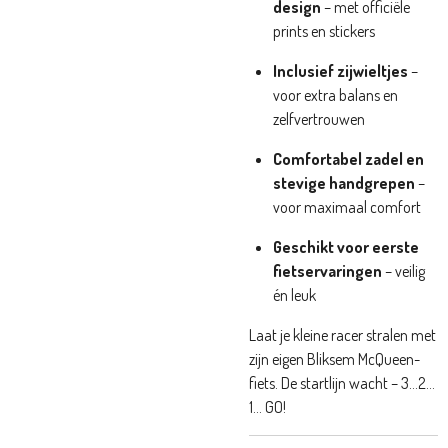
design
– met officiële
prints en stickers
Inclusief zijwieltjes
–
voor extra balans en
zelfvertrouwen
Comfortabel zadel en
stevige handgrepen
–
voor maximaal comfort
Geschikt voor eerste
fietservaringen
– veilig
én leuk
Laat je kleine racer stralen met
zijn eigen Bliksem McQueen-
fiets. De startlijn wacht – 3…2…
1… GO!