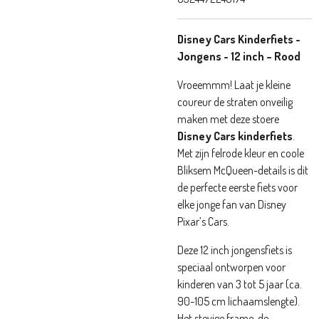
Disney Cars Kinderfiets -
Jongens - 12 inch – Rood
Vroeemmm! Laat je kleine
coureur de straten onveilig
maken met deze stoere
Disney Cars kinderfiets
.
Met zijn felrode kleur en coole
Bliksem McQueen-details is dit
de perfecte eerste fiets voor
elke jonge fan van Disney
Pixar’s Cars.
Deze 12 inch jongensfiets is
speciaal ontworpen voor
kinderen van 3 tot 5 jaar (ca.
90-105 cm lichaamslengte).
Het stevige frame, de