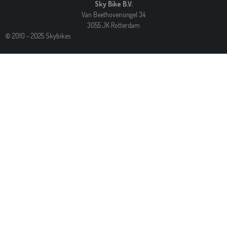
Sky Bike B.V.
Van Beethovensingel 34
3055 JK Rotterdam
© 2010 - 2025 Skybikes