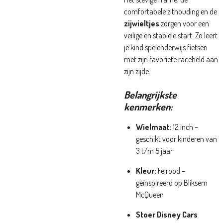
comfortabele zithouding en de
zijwieltjes
zorgen voor een
veilige en stabiele start. Zo leert
je kind spelenderwijs fietsen
met zijn favoriete raceheld aan
zijn zijde.
Belangrijkste
kenmerken:
Wielmaat:
12 inch –
geschikt voor kinderen van
3 t/m 5 jaar
Kleur:
Felrood –
geïnspireerd op Bliksem
McQueen
Stoer Disney Cars