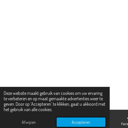
Deze website maakt gebruik van cookies om uw ervaring
te verbeteren en op maat gemaakte advertenties weer te
geven. Door op ‘Accepteren’ te klikken, gaat u akkoord met
het gebruik van alle cookies.
Afwijzen
Accepteren
E-mailadres
Kaart
Fac