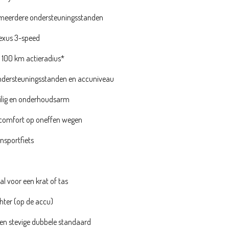
meerdere ondersteuningsstanden
xus 3-speed
 100 km actieradius*
ndersteuningsstanden en accuniveau
eilig en onderhoudsarm
ijcomfort op oneffen wegen
nsportfiets
aal voor een krat of tas
hter (op de accu)
 en stevige dubbele standaard