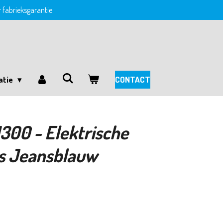
ar fabrieksgarantie
atie
CONTACT
300 - Elektrische
ts Jeansblauw