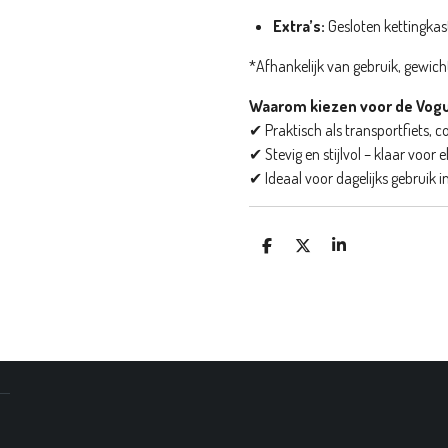
Extra’s:
Gesloten kettingkast
*Afhankelijk van gebruik, gewicht
Waarom kiezen voor de Vogu
✔ Praktisch als transportfiets, c
✔ Stevig en stijlvol – klaar voor el
✔ Ideaal voor dagelijks gebruik i
D
D
S
E
E
H
L
E
A
E
L
R
N
E