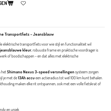
GEN
che Transportfiets – Jeansblauw
le elektrische transportfiets voor wie stijl en functionaliteit wil
jeansblauwe kleur
, robuuste frame en praktische voordrager is
 werk of boodschappen – en dat alles met elektrische
 het
Shimano Nexus 3-speed versnellingen
systeem zorgen
ijl je met de
13Ah accu
een actieradius tot wel 100 km kunt behalen.
ithouding maken elke rit ontspannen, ook met een volle fietskrat of
endy en uniek