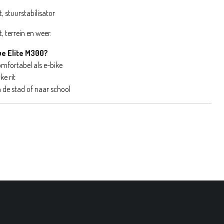
, stuurstabilisator
, terrein en weer.
e Elite M300?
omfortabel als e-bike
ke rit
n de stad of naar school