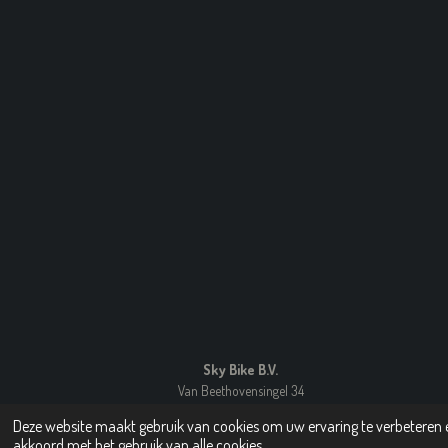
5
7
s
t
e
r
r
e
n
Sky Bike B.V.
Van Beethovensingel 34
3055 JK Rotterdam
Deze website maakt gebruik van cookies om uw ervaring te verbeteren e
© 2010 - 2025 Skybikes
akkoord met het gebruik van alle cookies.