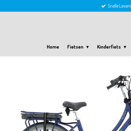
Snelle Leveri
Ga
direct
naar
de
hoofdinhoud
Home
Fietsen
Kinderfiets