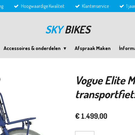
ng
Hoogwaardige Kwaliteit
Klantenservice
1 ja
SKY
BIKES
Accessoires & onderdelen
Afspraak Maken
İnform
Vogue Elite M
transportfie
€ 1.499,00