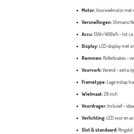
Motor:
Voorwielmotor met 
Versnellingen:
Shimano Ne
Accu:
13Ah/468Wh – tot ca.
Display:
LCD-display met o
Remmen:
Rollerbrakes – v
Voorvork:
Verend – extra r
Frametype:
Lage instap tra
Wielmaat:
28 inch
Voordrager:
Inclusief – ide
Verlichting:
LED voor en ac
Slot & standaard:
Ringslot