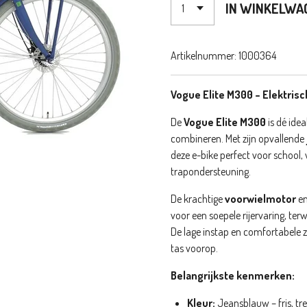
IN WINKELWA
Artikelnummer:
1000364
Vogue Elite M300 – Elektris
De
Vogue Elite M300
is dé idea
combineren. Met zijn opvallende
deze e-bike perfect voor school,
trapondersteuning.
De krachtige
voorwielmotor
en
voor een soepele rijervaring, terw
De lage instap en comfortabele z
tas voorop.
Belangrijkste kenmerken:
Kleur:
Jeansblauw – fris, tr