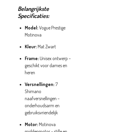
Belangrijkste
Specificaties:
Model:
Vogue Prestige
Motinova
Kleur:
Mat Zwart
Frame:
Unisex ontwerp –
geschikt voor dames en
heren
Versnellingen:
7
Shimano
naafversnellingen –
onderhoudsarm en
gebruiksvriendelijk
Motor:
Motinova
middenmotor – stille en