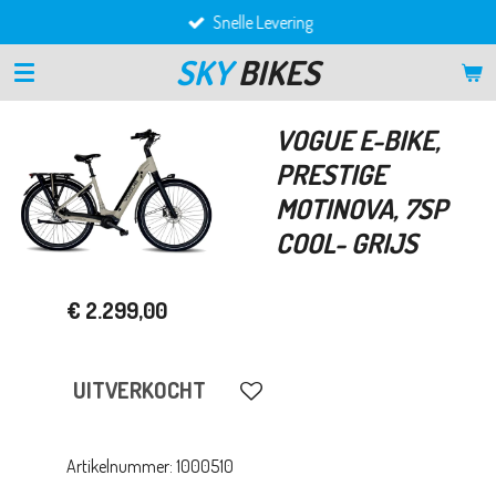
Snelle Levering
Ga
direct
SKY
BIKES
naar
de
hoofdinhoud
VOGUE E-BIKE,
PRESTIGE
MOTINOVA, 7SP
COOL- GRIJS
€ 2.299,00
UITVERKOCHT
Artikelnummer:
1000510