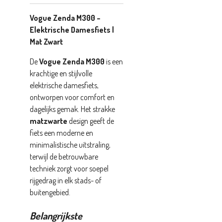
Vogue Zenda M300 –
Elektrische Damesfiets |
Mat Zwart
De
Vogue Zenda M300
is een
krachtige en stijlvolle
elektrische damesfiets,
ontworpen voor comfort en
dagelijks gemak. Het strakke
matzwarte
design geeft de
fiets een moderne en
minimalistische uitstraling,
terwijl de betrouwbare
techniek zorgt voor soepel
rijgedrag in elk stads- of
buitengebied.
Belangrijkste