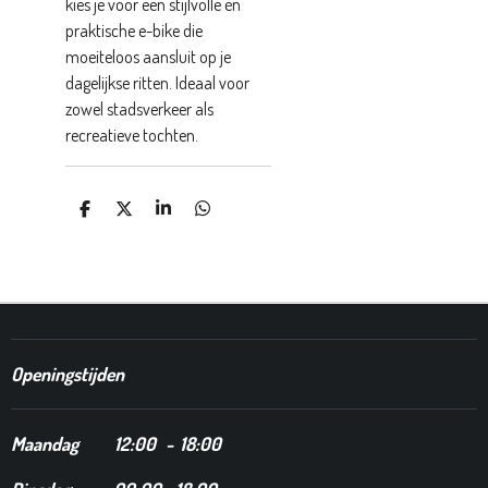
kies je voor een stijlvolle én
praktische e-bike die
moeiteloos aansluit op je
dagelijkse ritten. Ideaal voor
zowel stadsverkeer als
recreatieve tochten.
D
D
S
D
E
E
H
E
L
E
A
L
E
L
R
E
N
E
N
Openingstijden
Maandag
12
:00 - 18:00