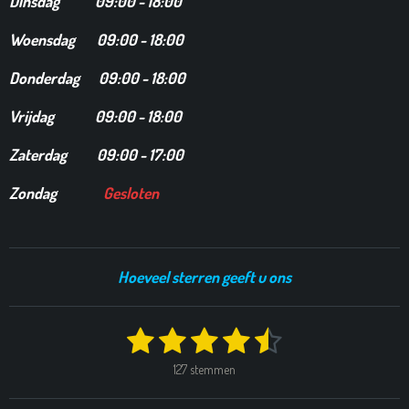
Dinsdag
09:00 - 18:00
Woensdag 09:00 - 18:00
Donderdag 09:00 - 18:00
Vrijdag 09:00 - 18:00
Zaterdag 09:00 - 17:00
Zondag
Gesloten
Hoeveel sterren geeft u ons
1
2
3
4
5
S
R
t
a
s
s
s
s
s
e
127 stemmen
t
m
t
t
t
t
t
i
m