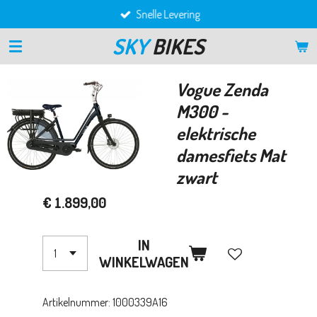
Snelle Levering
Ga
direct
SKY
BIKES
naar
de
hoofdinhoud
Vogue Zenda
M300 -
elektrische
damesfiets Mat
zwart
€ 1.899,00
IN
WINKELWAGEN
Artikelnummer:
1000339A16