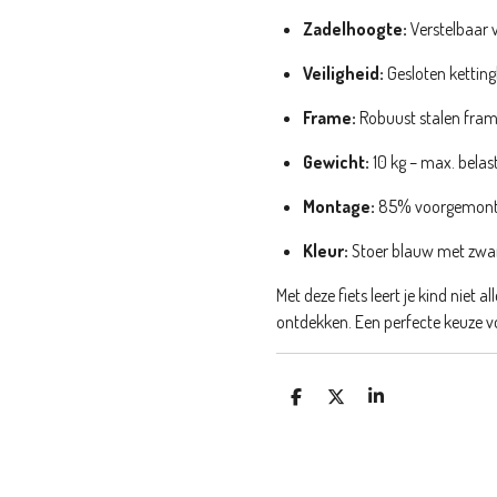
Zadelhoogte:
Verstelbaar 
Veiligheid:
Gesloten kettingk
Frame:
Robuust stalen fra
Gewicht:
10 kg – max. belas
Montage:
85% voorgemonteer
Kleur:
Stoer blauw met zwa
Met deze fiets leert je kind niet 
ontdekken. Een perfecte keuze vo
D
D
S
E
E
H
L
E
A
E
L
R
N
E