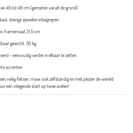
van 45 tot 49 cm (gemeten vanaf de grond)
ast, stevige zijwielen inbegrepen
me, framemaat 21,5 cm
tbaar gewicht: 50 kg
d – eenvoudig verder in elkaar te zetten
rte accenten
alleen veilig fietsen, maar ook zelfstandig en met plezier de wereld
or een vliegende start op twee wielen!