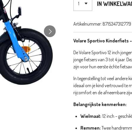
IN WINKELWA
Artikelnummer:
8715347312779
Volare Sportivo Kinderfiets
De Volare Sportivo 12 inch jongens
jonge fietsers van 3 tot 4 jaar. D
zijn voor hun eerste échte fietsa
In tegenstelling tot veel andere 
ideaal om je kind vertrouwd te
rijcomfort en de afneembare zijwi
Belangrijkste kenmerken:
Wielmaat:
12 inch – geschi
Remmen:
Twee handremmen