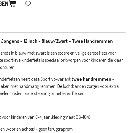
GEN
 – Jongens – 12 inch – Blauw/Zwart – Twee Handremmen
fiets in blauw met zwart is een stoere en veilige eerste fiets voor
eze sportieve kinderfiets is speciaal ontworpen voor kinderen die klaar
vonturen.
kinderfietsen heeft deze Sportivo-variant
twee handremmen
–
 maken met handmatig remmen. De luchtbanden zorgen voor extra
elen bieden ondersteuning bij het leren fietsen.
kt voor kinderen van 3-4 jaar (kledingmaat 98-104)
 (voor en achter) – geen terugtraprem