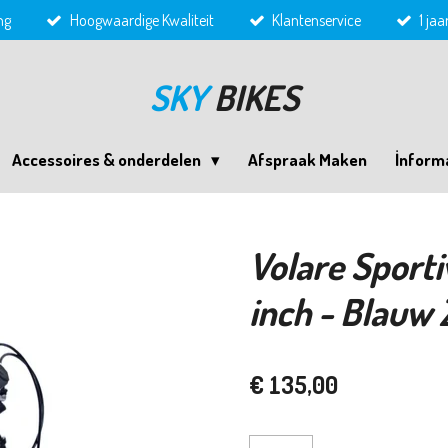
ng
Hoogwaardige Kwaliteit
Klantenservice
1 ja
SKY
BIKES
Accessoires & onderdelen
Afspraak Maken
İnform
Volare Sporti
inch - Blauw
€ 135,00