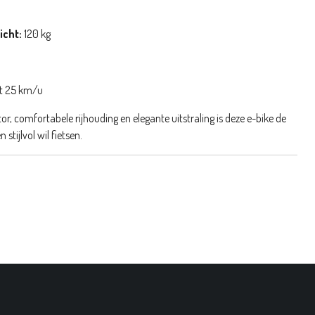
icht:
120 kg
t 25 km/u
tor, comfortabele rijhouding en elegante uitstraling is deze e-bike de
stijlvol wil fietsen.