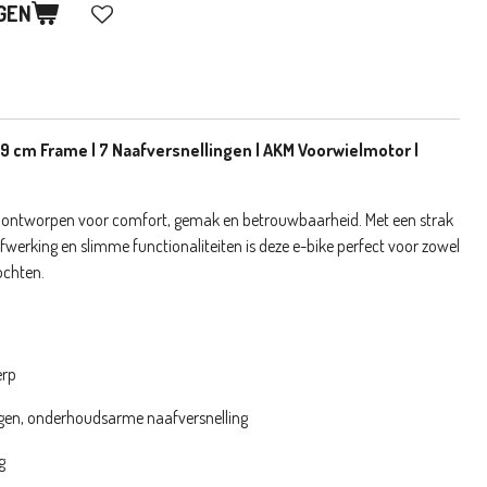
GEN
 49 cm Frame | 7 Naafversnellingen | AKM Voorwielmotor |
is ontworpen voor comfort, gemak en betrouwbaarheid. Met een strak
werking en slimme functionaliteiten is deze e-bike perfect voor zowel
tochten.
erp
ngen, onderhoudsarme naafversnelling
g