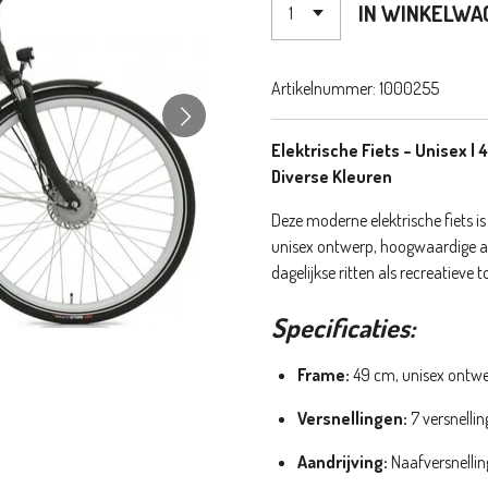
IN WINKELWA
Artikelnummer:
1000255
Elektrische Fiets – Unisex |
Diverse Kleuren
Deze moderne elektrische fiets 
unisex ontwerp, hoogwaardige af
dagelijkse ritten als recreatieve 
Specificaties:
Frame:
49 cm, unisex ontw
Versnellingen:
7 versnelli
Aandrijving:
Naafversnellin