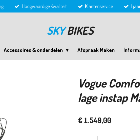
ng
Hoogwaardige Kwaliteit
Klantenservice
1 ja
SKY
BIKES
Accessoires & onderdelen
Afspraak Maken
İnform
Vogue Comfort
lage instap M
€ 1.549,00