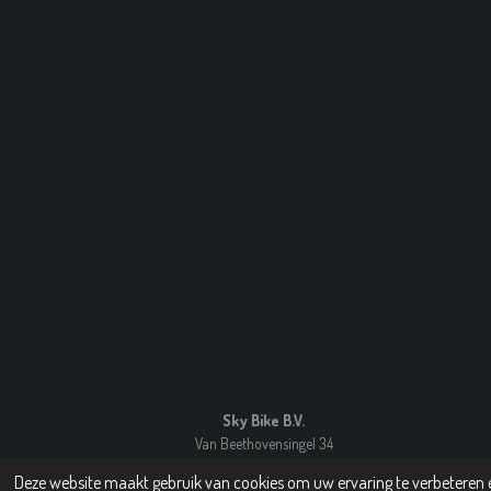
4
5
7
s
t
e
r
r
e
n
Sky Bike B.V.
Van Beethovensingel 34
3055 JK Rotterdam
Deze website maakt gebruik van cookies om uw ervaring te verbeteren e
© 2010 - 2025 Skybikes