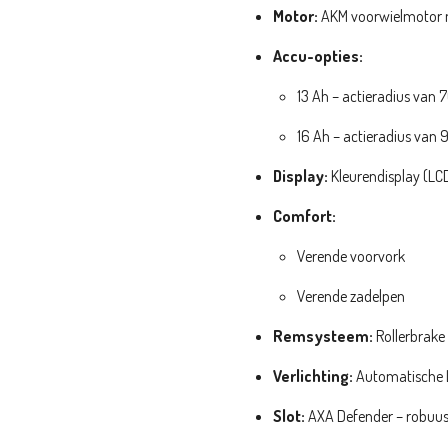
Motor:
AKM voorwielmotor m
Accu-opties:
13 Ah – actieradius van 
16 Ah – actieradius van 
Display:
Kleurendisplay (LC
Comfort:
Verende voorvork
Verende zadelpen
Remsysteem:
Rollerbrake
Verlichting:
Automatische LE
Slot:
AXA Defender – robuus