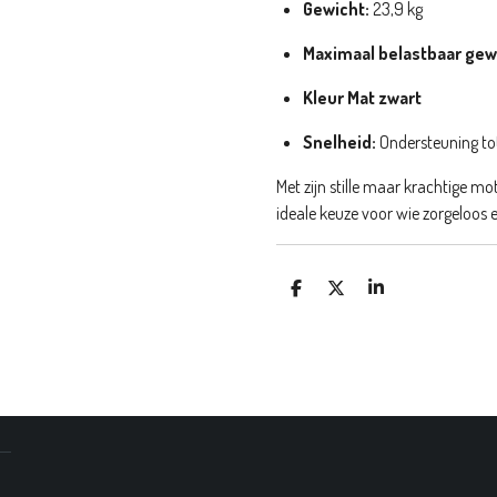
Gewicht:
23,9 kg
Maximaal belastbaar gew
Kleur Mat zwart
Snelheid:
Ondersteuning to
Met zijn stille maar krachtige mo
ideale keuze voor wie zorgeloos en 
D
D
S
E
E
H
L
E
A
E
L
R
N
E