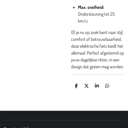
Max. snelheid:
Ondersteuning tot 25
km/u
Of je nu op zoek bent naar stijl,
comfort of betrouwbaarheid,
deze elektrische fiets biedt het
allemaal. Perfect afgestemd op
jouw dagelijkse ritten, in een
design dat gezien mag worden.
D
D
S
D
E
E
H
E
L
E
A
L
E
L
R
E
N
E
N