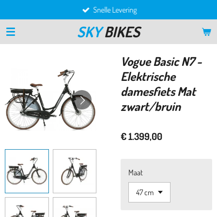
Snelle Levering
Ga
direct
SKY
BIKES
naar
de
hoofdinhoud
Vogue Basic N7 -
Elektrische
damesfiets Mat
zwart/bruin
€ 1.399,00
Maat