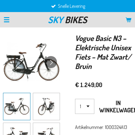
Snelle Levering
Ga
direct
SKY
BIKES
naar
de
hoofdinhoud
Vogue Basic N3 –
Elektrische Unisex
Fiets – Mat Zwart/
Bruin
€ 1.249,00
IN
WINKELWAGE
Artikelnummer:
1000324A13