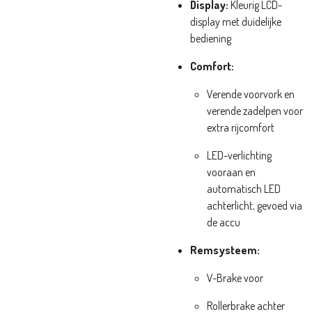
Display:
Kleurig LCD-
display met duidelijke
bediening
Comfort:
Verende voorvork en
verende zadelpen voor
extra rijcomfort
LED-verlichting
vooraan en
automatisch LED
achterlicht, gevoed via
de accu
Remsysteem:
V-Brake voor
Rollerbrake achter