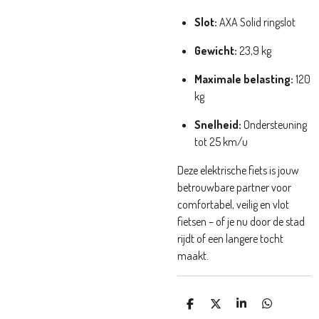
Slot:
AXA Solid ringslot
Gewicht:
23,9 kg
Maximale belasting:
120
kg
Snelheid:
Ondersteuning
tot 25 km/u
Deze elektrische fiets is jouw
betrouwbare partner voor
comfortabel, veilig en vlot
fietsen – of je nu door de stad
rijdt of een langere tocht
maakt.
D
D
S
D